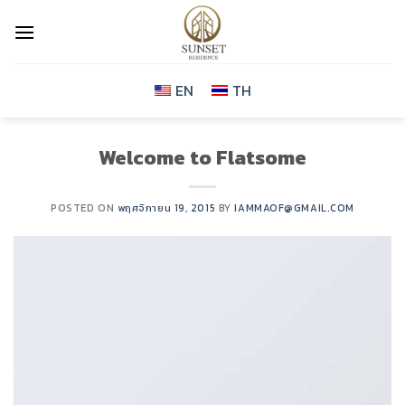
Skip
to
content
EN
TH
Welcome to Flatsome
POSTED ON
พฤศจิกายน 19, 2015
BY
IAMMAOF@GMAIL.COM