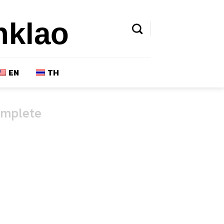
nklao
EN
TH
omplete